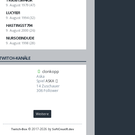
TR0UB13M4K3R
9. August 1979 (47)
LUCY831
9. August 1994 (32)
HASTINGST794
9. August 2000 (26)
NURSOEINDUDE
9. August 1998 (28)
TWITCH-KANÄLE
clonkopp
Aska
Spiel
ASKA
14
Zuschauer
306
Follower
Weitere
Twitch-Box
© 2017-2026 by
SoftCreatR.dev