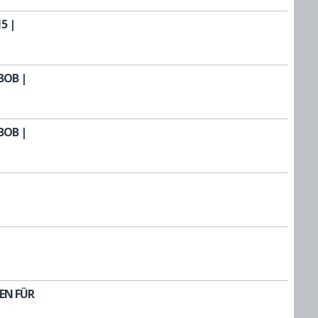
5 |
BOB |
BOB |
EN FÜR